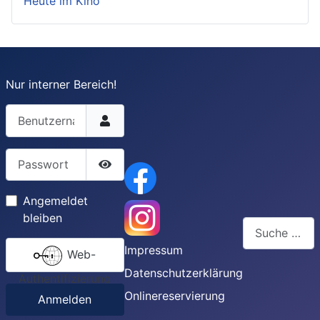
Heute im Kino
Nur interner Bereich!
Benutzername
Passwort
Passwort anzeigen
Angemeldet
bleiben
Suchen
Impressum
Web-
Type 2 or more
Datenschutzerklärung
Authentifizierung
Onlinereservierung
Anmelden