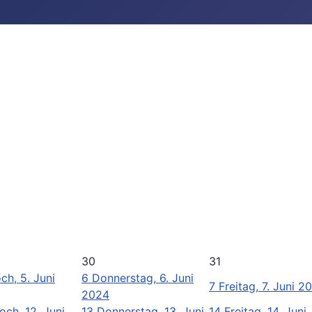
30
31
ch, 5. Juni
6
Donnerstag, 6. Juni
7
Freitag, 7. Juni 2
2024
och, 12. Juni
13
Donnerstag, 13. Juni
14
Freitag, 14. Juni