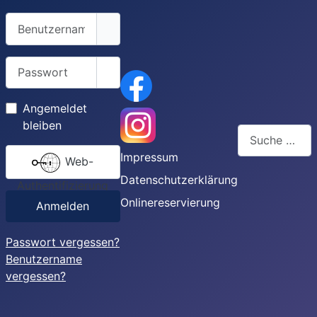
Benutzername
Passwort
Passwort anzeigen
Angemeldet
bleiben
Suchen
Impressum
Web-
Type 2 or more
Datenschutzerklärung
Authentifizierung
Onlinereservierung
Anmelden
Passwort vergessen?
Benutzername
vergessen?