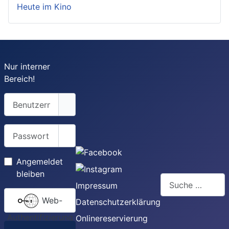
Heute im Kino
Nur interner
Bereich!
Benutzername
Passwort
Passwort anzeigen
Angemeldet
bleiben
Suchen
Impressum
Web-
Datenschutzerklärung
Authentifizierung
Onlinereservierung