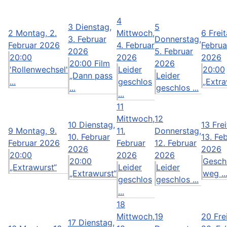
4
3
Dienstag,
5
2
Montag, 2.
Mittwoch,
6
Freit
3. Februar
Donnerstag,
Februar 2026
4. Februar
Februa
2026
5. Februar
20:00
2026
2026
20:00 Film
2026
'Rollenwechsel'
Leider
20:00
„Dann pass
Leider
...
geschlos
„Extra
...
geschlos ...
...
11
Mittwoch,
12
10
Dienstag,
13
Frei
9
Montag, 9.
11.
Donnerstag,
10. Februar
13. Fe
Februar 2026
Februar
12. Februar
2026
2026
20:00
2026
2026
20:00
Gesch
„Extrawurst“
Leider
Leider
„Extrawurst“
weg ..
geschlos
geschlos ...
...
18
Mittwoch,
19
20
Fre
17
Dienstag,