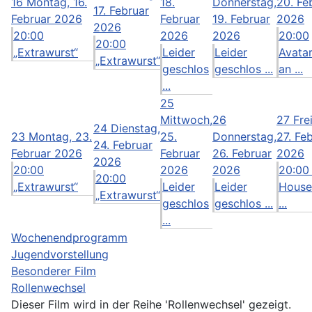
16
Montag, 16.
18.
Donnerstag,
20. Fe
17. Februar
Februar 2026
Februar
19. Februar
2026
2026
20:00
2026
2026
20:00
20:00
„Extrawurst“
Leider
Leider
Avatar
„Extrawurst“
geschlos
geschlos ...
an ...
...
25
Mittwoch,
26
27
Fre
24
Dienstag,
23
Montag, 23.
25.
Donnerstag,
27. Fe
24. Februar
Februar 2026
Februar
26. Februar
2026
2026
20:00
2026
2026
20:00
20:00
„Extrawurst“
Leider
Leider
House
„Extrawurst“
geschlos
geschlos ...
...
...
Wochenendprogramm
Jugendvorstellung
Besonderer Film
Rollenwechsel
Dieser Film wird in der Reihe 'Rollenwechsel' gezeigt.