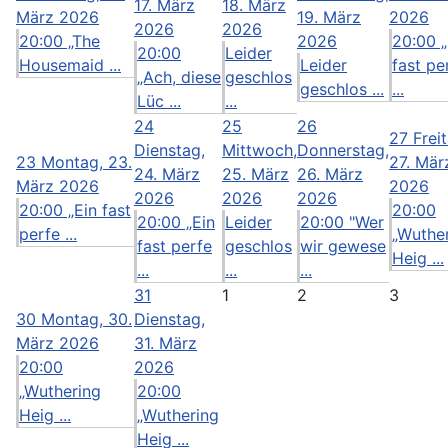
17. März
18. März
März 2026
19. März
2026
2026
2026
20:00 „The
2026
20:00 „
20:00
Leider
Housemaid ...
Leider
fast pe
„Ach, diese
geschlos
geschlos ...
...
Lüc ...
...
24
25
26
27
Frei
Dienstag,
Mittwoch,
Donnerstag,
23
Montag, 23.
27. Mär
24. März
25. März
26. März
März 2026
2026
2026
2026
2026
20:00 „Ein fast
20:00
20:00 „Ein
Leider
20:00 "Wer
perfe ...
„Wuthe
fast perfe
geschlos
wir gewese
Heig ...
...
...
...
31
1
2
3
30
Montag, 30.
Dienstag,
März 2026
31. März
20:00
2026
„Wuthering
20:00
Heig ...
„Wuthering
Heig ...