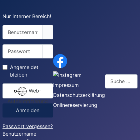
Nur interner Bereich!
Benutzername
Passwort
Passwort anzeigen
Angemeldet
bleiben
Suchen
Impressum
Web-
Type 2 or more
Datenschutzerklärung
Authentifizierung
Onlinereservierung
Anmelden
Passwort vergessen?
Benutzername