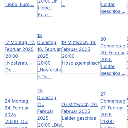
20:00 „In
Liebe, Eure ...
...
Leider
Liebe,
geschlos ...
Eure ...
18
20
17
Montag, 17.
Dienstag,
19
Mittwoch, 19.
Donnerstag,
Februar 2025
18. Februar
Februar 2025
20. Februar
20:00
2025
20:00
2025
„Nosferatu -
20:00
Hospizgemeinsch
Leider
De ...
„Nosferatu
...
geschlos ...
- De ...
25
27
Dienstag,
24
Montag,
Donnerstag,
25.
26
Mittwoch, 26.
24. Februar
27. Februar
Februar
Februar 2025
2025
2025
2025
Leider geschlos
20:00 „Die
20:00
20:00 „Die
...