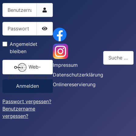
Benutzername
Passwort
Passwort anzeigen
Angemeldet
bleiben
Suchen
Impressum
Web-
Type 2 or more
Datenschutzerklärung
Authentifizierung
Onlinereservierung
Anmelden
Passwort vergessen?
Benutzername
vergessen?