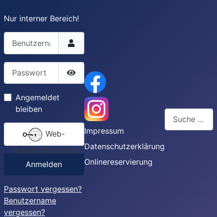
Nur interner Bereich!
Benutzername
Passwort
Passwort anzeigen
Angemeldet
bleiben
Suchen
Impressum
Web-
Type 2 or more
Datenschutzerklärung
Authentifizierung
Onlinereservierung
Anmelden
Passwort vergessen?
Benutzername
vergessen?