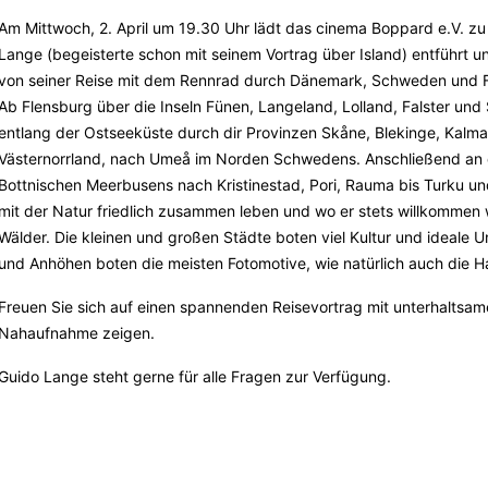
Am Mittwoch, 2. April um 19.30 Uhr lädt das cinema Boppard e.V. zu
Lange (begeisterte schon mit seinem Vortrag über Island) entführt u
von seiner Reise mit dem Rennrad durch Dänemark, Schweden und F
Ab Flensburg über die Inseln Fünen, Langeland, Lolland, Falster un
entlang der Ostseeküste durch dir Provinzen Skåne, Blekinge, Kalm
Västernorrland, nach Umeå im Norden Schwedens. Anschließend an di
Bottnischen Meerbusens nach Kristinestad, Pori, Rauma bis Turku und 
mit der Natur friedlich zusammen leben und wo er stets willkommen w
Wälder. Die kleinen und großen Städte boten viel Kultur und ideale 
und Anhöhen boten die meisten Fotomotive, wie natürlich auch die H
Freuen Sie sich auf einen spannenden Reisevortrag mit unterhaltsamen
Nahaufnahme zeigen.
Guido Lange steht gerne für alle Fragen zur Verfügung.