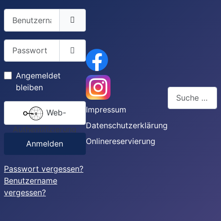
Benutzername
Passwort
Passwort anzeigen
Angemeldet
bleiben
Suchen
Impressum
Web-
Type 2 or more
Datenschutzerklärung
Authentifizierung
Onlinereservierung
Anmelden
Passwort vergessen?
Benutzername
vergessen?