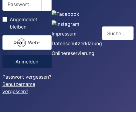
Passwort
Passwort anzeigen
Angemeldet
bleiben
Suchen
Impressum
Web-
Type 2 or more
Datenschutzerklärung
Authentifizierung
Onlinereservierung
Anmelden
Passwort vergessen?
Benutzername
vergessen?