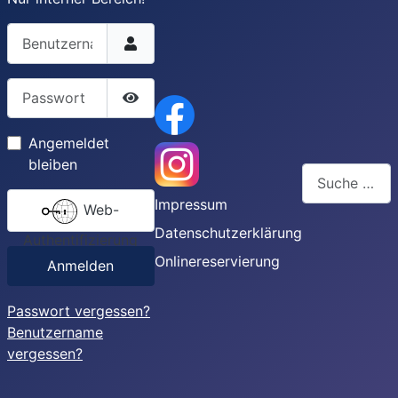
Benutzername
Passwort
Passwort anzeigen
Angemeldet
bleiben
Suchen
Impressum
Web-
Type 2 or more
Datenschutzerklärung
Authentifizierung
Onlinereservierung
Anmelden
Passwort vergessen?
Benutzername
vergessen?