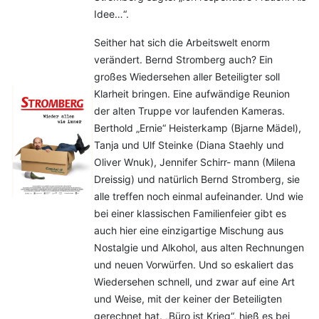
Idee…“.
Seither hat sich die Arbeitswelt enorm
verändert. Bernd Stromberg auch? Ein
großes Wiedersehen aller Beteiligter soll
Klarheit bringen. Eine aufwändige Reunion
der alten Truppe vor laufenden Kameras.
Berthold „Ernie“ Heisterkamp (Bjarne Mädel),
Tanja und Ulf Steinke (Diana Staehly und
Oliver Wnuk), Jennifer Schirr- mann (Milena
Dreissig) und natürlich Bernd Stromberg, sie
alle treffen noch einmal aufeinander. Und wie
bei einer klassischen Familienfeier gibt es
auch hier eine einzigartige Mischung aus
Nostalgie und Alkohol, aus alten Rechnungen
und neuen Vorwürfen. Und so eskaliert das
Wiedersehen schnell, und zwar auf eine Art
und Weise, mit der keiner der Beteiligten
gerechnet hat. „Büro ist Krieg“, hieß es bei