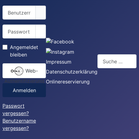
Benutzername
Passwort
Passwort anzeigen
Angemeldet
bleiben
Suchen
Impressum
Web-
Datenschutzerklärung
Authentifizierung
Onlinereservierung
Anmelden
Passwort
vergessen?
Benutzername
vergessen?