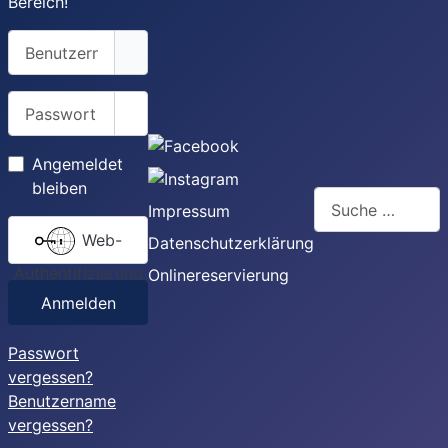
Bereich!
Benutzername
Passwort
Passwort anzeigen
Angemeldet
bleiben
Suchen
Impressum
Web-
Datenschutzerklärung
Authentifizierung
Onlinereservierung
Anmelden
Passwort
vergessen?
Benutzername
vergessen?